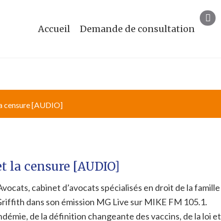
Accueil
Demande de consultation
MPS DE PRATIQUE
RESSOURCES
FAQS
BL
 la censure [AUDIO]
et la censure [AUDIO]
ts, cabinet d’avocats spécialisés en droit de la famille
 Griffith dans son émission MG Live sur MIKE FM 105.1.
démie, de la définition changeante des vaccins, de la loi et