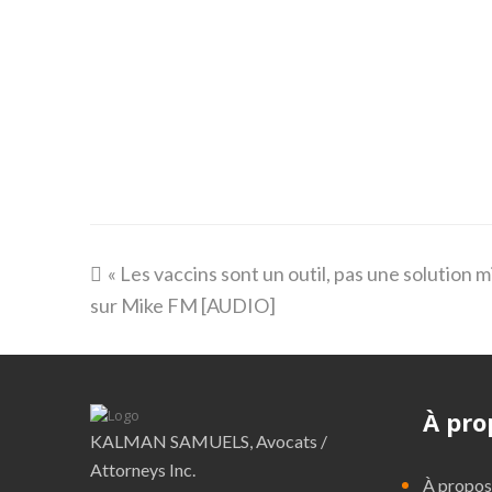
previous
« Les vaccins sont un outil, pas une solution m
post:
sur Mike FM [AUDIO]
À pro
KALMAN SAMUELS, Avocats /
Attorneys Inc.
À propos