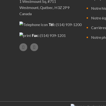
1 Westmount Sq, #711
Westmount, Québec, H3Z 2P9
Notre his
Canada
Notre éq
Tél :
(514) 939-1200
Carrière
Fax :
(514) 939-1201
Notre ph