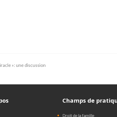
iracle »: une discussion
pos
Champs de pratiq
Droit de la famille