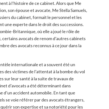
nt à l’histoire de ce cabinet. Alors que Me
tion, son épouse et avocate, Me Stella Samuels,
ossiers du cabinet, formait le personnel et les
nt une experte dans le droit des successions.
ombie-Britannique, où elle a joué le rôle de
i, certains avocats de renom d’autres cabinets
ombre des avocats reconnus à ce jour dans la
entèle internationale et a souvent été un
s des victimes de l’attentat à la bombe du vol
sur leur santé à la suite de travaux de
inet d’avocats a été déterminant dans
ime d’un accident automobile. En tant que
els se voie référer par des avocats étrangers,
quérir son expertise et sa notoriété pour les