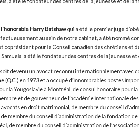
, a été le fondateur des centres de la jeunesse et de la f
r
l’honorable Harry Batshaw
qui a été le premier juge d’ob
ffectueusement au sein de notre cabinet, a été nommé conse
et coprésident pour le Conseil canadien des chrétiens et d
Samuels, a été le fondateur des centres de la jeunesse et 
s soit devenu un avocat reconnu internationalementavec 
ine (Q.C.) en 1973 et a occupé d’innombrables postes import
ur la Yougoslavie à Montréal, de consul honoraire pour l
e membre et de gouverneur de l’académie internationale des
vocats en droit matrimonial, de membre du conseil d’admi
de membre du conseil d’administration de la fondation de l
éal, de membre du conseil d’administration de l’associati