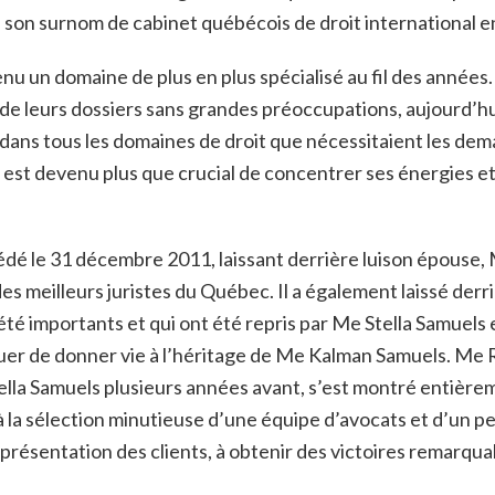
é son surnom de cabinet québécois de droit international en 
u un domaine de plus en plus spécialisé au fil des années. A
e leurs dossiers sans grandes préoccupations, aujourd’hui 
ans tous les domaines de droit que nécessitaient les deman
il est devenu plus que crucial de concentrer ses énergies 
le 31 décembre 2011, laissant derrière luison épouse, M
es meilleurs juristes du Québec. Il a également laissé derri
 été importants et qui ont été repris par Me Stella Samuel
nuer de donner vie à l’héritage de Me Kalman Samuels. Me 
la Samuels plusieurs années avant, s’est montré entièreme
à la sélection minutieuse d’une équipe d’avocats et d’un p
eprésentation des clients, à obtenir des victoires remarqua