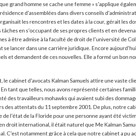
haque grand homme se cache une femme » s’applique égaleme
a présidence d’assemblées dans divers conseils d’administra
rganisait les rencontres et les dates à la cour, gérait les d
 tâches en s’occupant de ses propres clients et en devena
 à être admise à la faculté de droit de l’université de Col
 se lancer dans une carrière juridique. Encore aujourd’hu
uels et demandent de ces nouvelles. Elle a formé un bon n
t, le cabinet d’avocats Kalman Samuels attire une vaste cli
En tant que telles, nous avons représenté certaines famille
té des travailleurs mohawks qui avaient subi des dommages 
s des attentats du 11 septembre 2001. De plus, notre cab
re de l’état de la Floride pour une personne ayant été vict
n droit international, il était naturel que Me Kalman Samu
al. C’est notamment grâce à cela que notre cabinet a pu ac