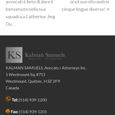
avvocati è lieto di dare il
ora il suo sito web in
benvenuto nella sua
cinque lingue diverse!
squadra a Catherine Jing
Ou.
KALMAN SAMUELS, Avocats / Attorneys Inc.
1 Westmount Sq, #711
Westmount, Québec, H3Z 2P9
Canada
Tel:
(514) 939-1200
Fax:
(514) 939-1201