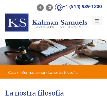
+1 (514) 939-1200
Ope
Mob
Me
Casa
»
Informazioni su
»
La nostra filosofia
La nostra filosofia