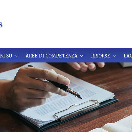
NI SU
AREE DI COMPETENZA
RISORSE
FA