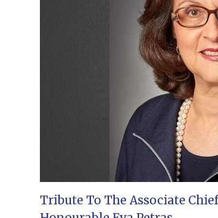
Tribute To The Associate Chief
Honourable Eva Petras