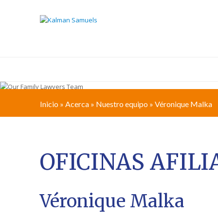
SOBRE NOSOTROS
Inicio
»
Acerca
»
Nuestro equipo
»
Véronique Malka
OFICINAS AFIL
Véronique Malka