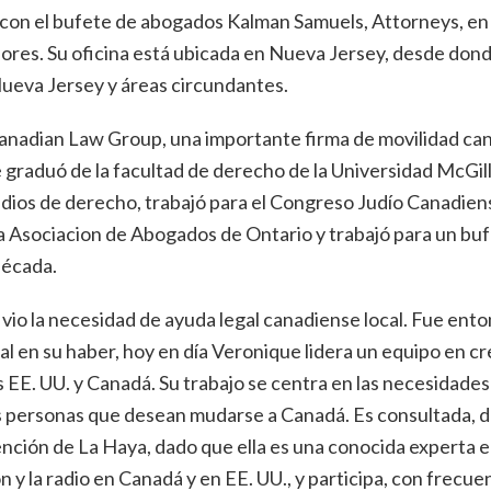
n el bufete de abogados Kalman Samuels, Attorneys, en as
res. Su oficina está ubicada en Nueva Jersey, desde donde
ueva Jersey y áreas circundantes.
anadian Law Group, una importante firma de movilidad cana
e graduó de la facultad de derecho de la Universidad McGil
dios de derecho, trabajó para el Congreso Judío Canadien
 la Asociacion de Abogados de Ontario y trabajó para un bu
década.
e vio la necesidad de ayuda legal canadiense local. Fue e
l en su haber, hoy en día Veronique lidera un equipo en cr
 EE. UU. y Canadá. Su trabajo se centra en las necesidades
as personas que desean mudarse a Canadá. Es consultada, 
ención de La Haya, dado que ella es una conocida experta
ón y la radio en Canadá y en EE. UU., y participa, con frecu