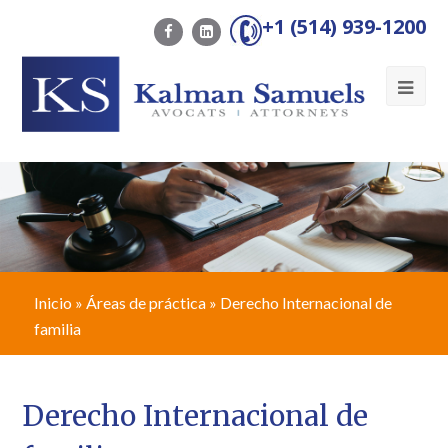
+1 (514) 939-1200
Ope
Mob
Me
Inicio
»
Áreas de práctica
»
Derecho Internacional de
familia
Derecho Internacional de