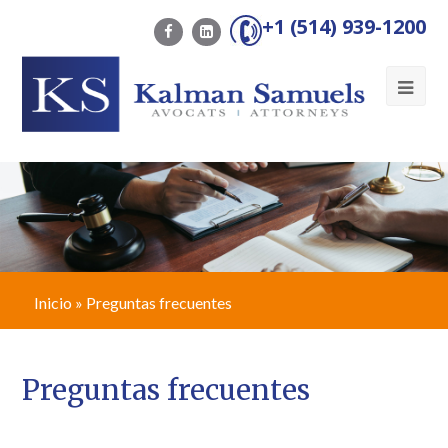
+1 (514) 939-1200
Ope
Mob
Me
Inicio
»
Preguntas frecuentes
Preguntas frecuentes