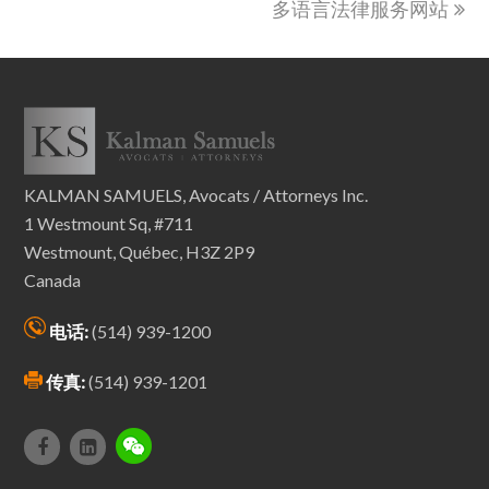
多语言法律服务网站
KALMAN SAMUELS, Avocats / Attorneys Inc.
1 Westmount Sq, #711
Westmount, Québec, H3Z 2P9
Canada
电话:
(514) 939-1200
传真:
(514) 939-1201