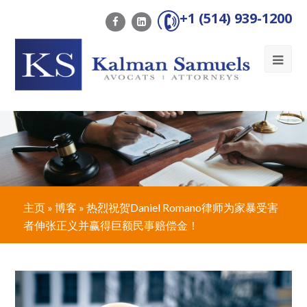
+1 (514) 939-1200
Ope
Mob
Me
主页
»
博客
»
热烈祝贺Daniel Romano律师为家暴受害
者伸张正义并赢得巨额民事赔偿金！