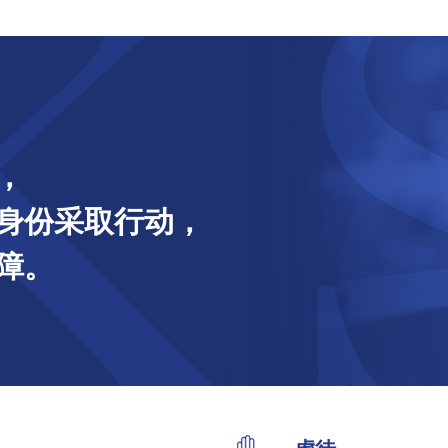
，
身份采取行动，
障。