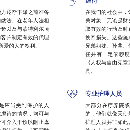
虐待
能力逐渐下降之前准备
在我们的社会中，
的做法。在老年人法相
美对象。无论是财
经验以及与蒙特利尔顶
取有效的行动及时
的客户制定有效的代理
挽回损失。这些施
所爱的人的权利。
兄弟姐妹、孙辈、
任并有一定依赖度
《人权与自由宪章
具。
专业护理人员
是应当受到保护的人
大部分在疗养院或
在虐待的情况，均可与
的，他们就像天使
所可介入干预以阻止虐
护理人员并非如此