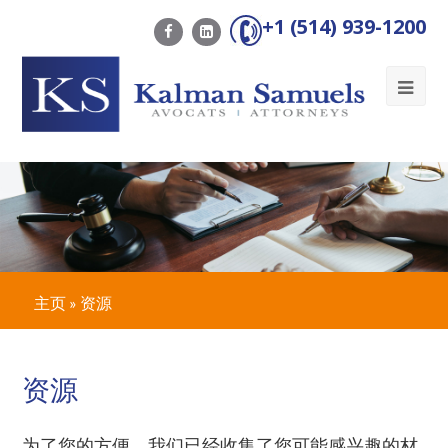
+1 (514) 939-1200
Ope
Mob
Me
主页
»
资源
资源
为了您的方便，我们已经收集了您可能感兴趣的材