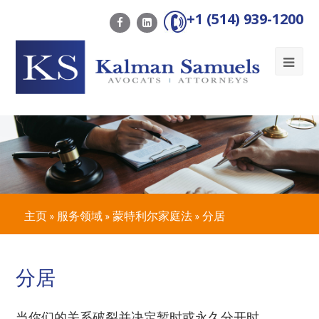
+1 (514) 939-1200
Ope
Mob
Me
主页
»
服务领域
»
蒙特利尔家庭法
»
分居
分居
当你们的关系破裂并决定暂时或永久分开时，