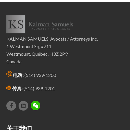
KALMAN SAMUELS, Avocats / Attorneys Inc.
1 Westmount Sq, #711
Westmount, Québec, H3Z 2P9
Canada
电话:
(514) 939-1200
传真:
(514) 939-1201
关于我们